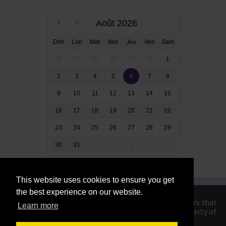
Août 2026
Dim
Lun
Mar
Mer
Jeu
Ven
Sam
26
27
28
29
30
31
1
2
3
4
5
6
7
8
9
10
11
12
13
14
15
16
17
18
19
20
21
22
23
24
25
26
27
28
29
30
31
1
2
3
4
5
This website uses cookies to ensure you get
the best experience on our website.
We are in no way affiliated or endorsed by the publishers that
Learn more
have created the games. All images and logos are property of
their respective owners.