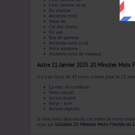
C'est comme le do
Do d'antan
Ancienne note
Vieux do
Clé des chants
Do usé
Bas de gamme
Ancienne note à clé
Note ancienne
Ancienne note de musique
Autre 11 Janvier 2025 20 Minutes Mots 
Il y a un total de 43 mots croisés pour le 11 Jan
Ça met en condition
Vieux vassal
Acteur inspiré
Béryl– lium
Armure digitale
Si vous avez déjà résolu cet indice de mots croi
vous sur
Solution 20 Minutes Mots Fléchés du 1