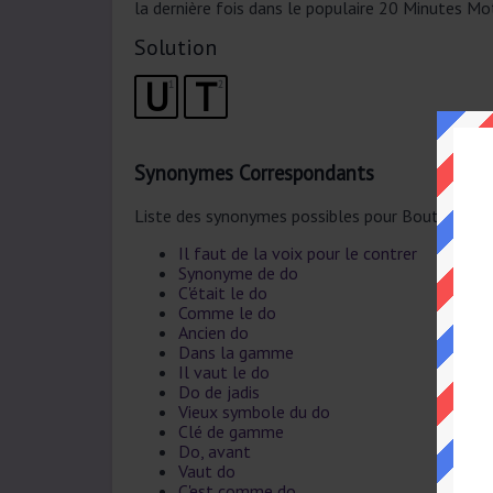
la dernière fois dans le populaire 20 Minutes Mo
Solution
U
T
1
2
Synonymes Correspondants
Liste des synonymes possibles pour Bout à bout
Il faut de la voix pour le contrer
Synonyme de do
C'était le do
Comme le do
Ancien do
Dans la gamme
Il vaut le do
Do de jadis
Vieux symbole du do
Clé de gamme
Do, avant
Vaut do
C'est comme do