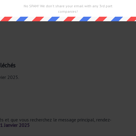
No SPAM! We don't share your email with any 3rd part
companies!
Fléchés
vier 2025.
sés et que vous recherchez le message principal, rendez-
1 Janvier 2025