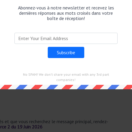
Mots Fléchés Force 2 dans 19 Juin 2026.
Abonnez-vous à notre newsletter et recevez les
dernières réponses aux mots croisés dans votre
boîte de réception!
échés Force 2
No SPAM! We don't share your email with any 3rd part
n 2026.
companies!
sés et que vous recherchez le message principal, rendez-
rce 2 du 19 Juin 2026