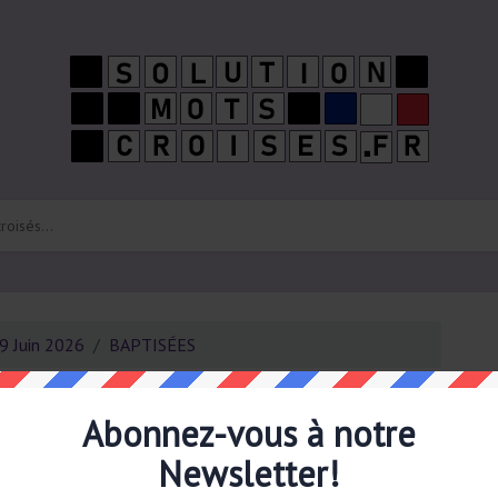
9 Juin 2026
BAPTISÉES
Ab
ré
boî
Abonnez-vous à notre
Newsletter!
vons trouvé 1 solution pour la definition:
BAPTISÉES.
La
al de 6 lettres. Cet indice de mots croisés a été vu pour