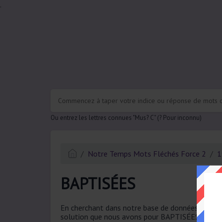
.
Ou entrez les lettres connues "Mus? C" (? Pour inconnu)
Notre Temps Mots Fléchés Force 2
1
BAPTISÉES
En cherchant dans notre base de données, nous a
solution que nous avons pour BAPTISÉES a un tot