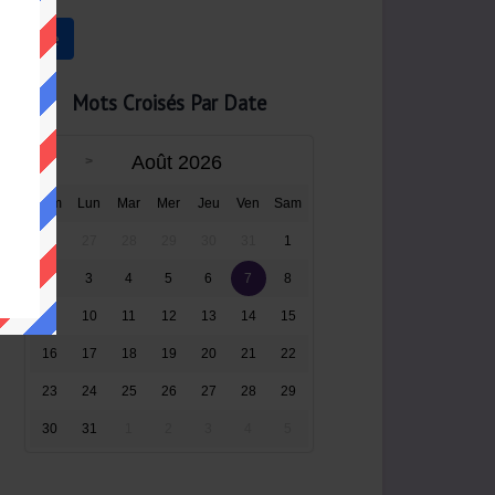
Mots Croisés Par Date
Août 2026
Dim
Lun
Mar
Mer
Jeu
Ven
Sam
26
27
28
29
30
31
1
2
3
4
5
6
7
8
9
10
11
12
13
14
15
16
17
18
19
20
21
22
23
24
25
26
27
28
29
30
31
1
2
3
4
5