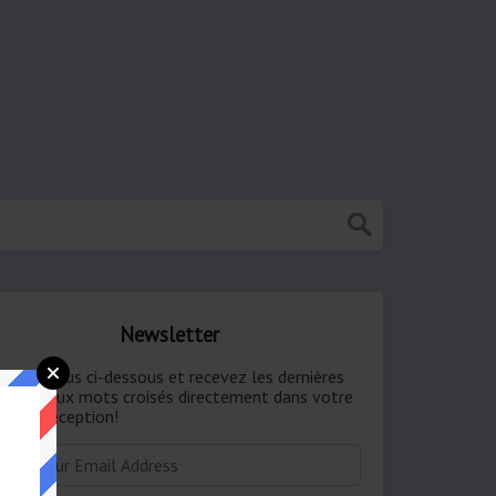
Newsletter
onnez-vous ci-dessous et recevez les dernières
ponses aux mots croisés directement dans votre
te de réception!