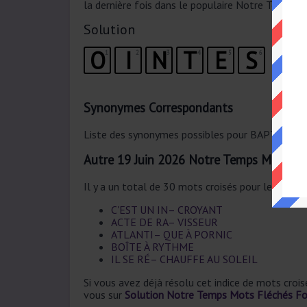
la dernière fois dans le populaire Notre Temps 
Solution
O
I
N
T
E
S
1
2
3
4
5
6
Synonymes Correspondants
Liste des synonymes possibles pour BAPTISÉES.
Autre 19 Juin 2026 Notre Temps Mots Fl
Il y a un total de 30 mots croisés pour le 19 Jui
C'EST UN IN– CROYANT
ACTE DE RA– VISSEUR
ATLANTI– QUE À PORNIC
BOÎTE À RYTHME
IL SE RÉ– CHAUFFE AU SOLEIL
Si vous avez déjà résolu cet indice de mots croi
vous sur
Solution Notre Temps Mots Fléchés Fo