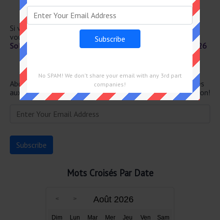
Donnait un coup de main
Hors du commun
Si vous avez déjà résolu cet indice de mots croisés et que
vous recherchez le message principal, rendez-vous sur
Solution Le Parisien Mots Fléchés Force 2 du 9 Juillet 2026
Newsletter
No SPAM! We don't share your email with any 3rd part
Abonnez-vous ci-dessous et recevez les dernières réponses
companies!
aux mots croisés directement dans votre boîte de réception!
Mots Croisés Par Date
Août 2026
Dim
Lun
Mar
Mer
Jeu
Ven
Sam