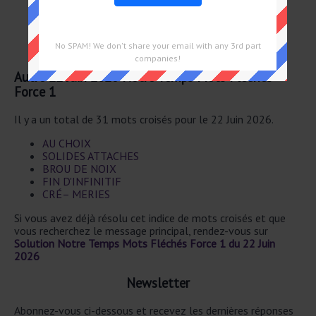
Chiffre impair
Chiffre
Premier impair
No SPAM! We don't share your email with any 3rd part
Premier de la liste
companies!
Autre 22 Juin 2026 Notre Temps Mots Fléchés
Force 1
Il y a un total de 31 mots croisés pour le 22 Juin 2026.
AU CHOIX
SOLIDES ATTACHES
BROU DE NOIX
FIN D'INFINITIF
CRÉ– MERIES
Si vous avez déjà résolu cet indice de mots croisés et que
vous recherchez le message principal, rendez-vous sur
Solution Notre Temps Mots Fléchés Force 1 du 22 Juin
2026
Newsletter
Abonnez-vous ci-dessous et recevez les dernières réponses