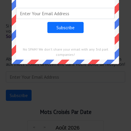
Grande voie
Suit le vu de près
Fais l’innocent
Aurore Dupin à la ville
Si vous avez déjà résolu cet indice de mots croisés et que
vous recherchez le message principal, rendez-vous sur
Solution Le Monde Mots Croisés du 23 Juin 2026
Newsletter
No SPAM! We don't share your email with any 3rd part
companies!
Abonnez-vous ci-dessous et recevez les dernières réponses
aux mots croisés directement dans votre boîte de réception!
Mots Croisés Par Date
Août 2026