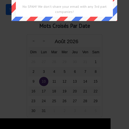
No SPAM! We don't share your email with any 3rd part
companies!
Mots Croisés Par Date
Août 2026
Dim
Lun
Mar
Mer
Jeu
Ven
Sam
26
27
28
29
30
31
1
2
3
4
5
6
7
8
9
10
11
12
13
14
15
16
17
18
19
20
21
22
23
24
25
26
27
28
29
30
31
1
2
3
4
5