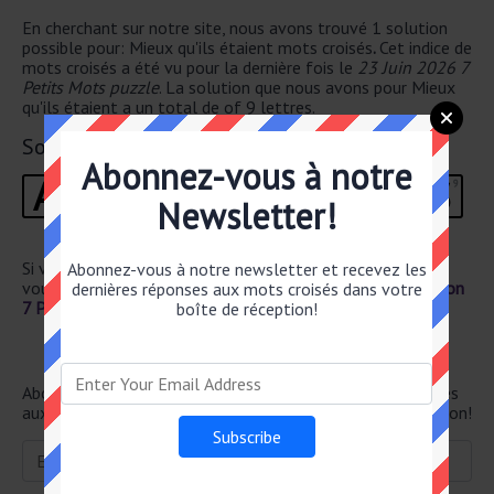
En cherchant sur notre site, nous avons trouvé 1 solution
possible pour: Mieux qu'ils étaient mots croisés
.
Cet indice de
mots croisés a été vu pour la dernière fois le
23 Juin 2026 7
Petits Mots puzzle
. La solution que nous avons pour Mieux
qu'ils étaient a un total de of 9 lettres.
Solution
Abonnez-vous à notre
A
M
E
L
I
O
R
E
S
1
2
3
4
5
6
7
8
9
Newsletter!
Si vous avez déjà résolu cet indice de mots croisés et que
Abonnez-vous à notre newsletter et recevez les
vous recherchez le poste principal, rendez-vous sur
Solution
dernières réponses aux mots croisés dans votre
7 Petits Mots 23 Juin 2026
boîte de réception!
Newsletter
Abonnez-vous ci-dessous et recevez les dernières réponses
aux mots croisés directement dans votre boîte de réception!