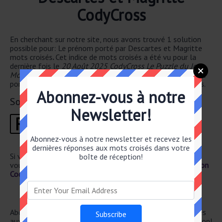
CodyCross
En cherchant sur notre site, nous avons trouvé 1 solution
possible pour: Le prénom porté par Descartes et Magritte
mots croisés
.
Cet indice de mots croisés a été vu pour la
dernière fois le
20 Août 2025 CodyCross Le Puzzle du Jour
Moyen puzzle
. La solution que nous avons pour Le prénom
porté par Descartes et Magritte a un total de of 4 lettres.
Abonnez-vous à notre
Solution
Newsletter!
R
E
N
E
1
2
3
4
Abonnez-vous à notre newsletter et recevez les
dernières réponses aux mots croisés dans votre
Si vous avez déjà résolu cet indice de mots croisés et que
boîte de réception!
vous recherchez le poste principal, rendez-vous sur
Solution
CodyCross Le Puzzle du Jour Moyen 20 Août 2025
Newsletter
Abonnez-vous ci-dessous et recevez les dernières réponses
aux mots croisés directement dans votre boîte de réception!