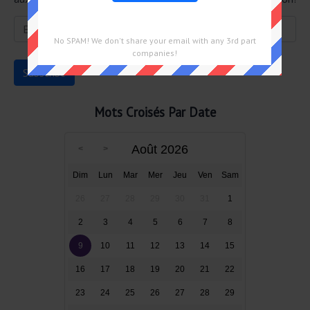
No SPAM! We don't share your email with any 3rd part
companies!
Mots Croisés Par Date
Août 2026
Dim
Lun
Mar
Mer
Jeu
Ven
Sam
26
27
28
29
30
31
1
2
3
4
5
6
7
8
9
10
11
12
13
14
15
16
17
18
19
20
21
22
23
24
25
26
27
28
29