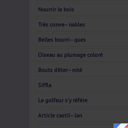
Nourrir le bois
Très conve– nables
Belles bourri– ques
Oiseau au plumage coloré
Bouts d'éter– nité
Siffla
Le golfeur s'y réfère
Article castil– lan