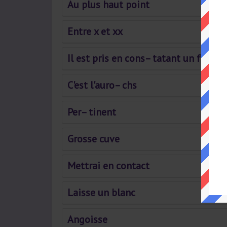
Au plus haut point
Entre x et xx
Il est pris en cons– tatant un fait
C'est l'auro– chs
Per– tinent
Grosse cuve
Mettrai en contact
Laisse un blanc
Angoisse