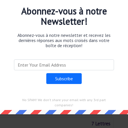
10 Lettres
Abonnez-vous à notre
3 Lettres
Newsletter!
4 Lettres
Abonnez-vous à notre newsletter et recevez les
dernières réponses aux mots croisés dans votre
boîte de réception!
4 Lettres
9 Lettres
7 Lettres
8 Lettres
No SPAM! We don't share your email with any 3rd part
companies!
3 Lettres
7 Lettres