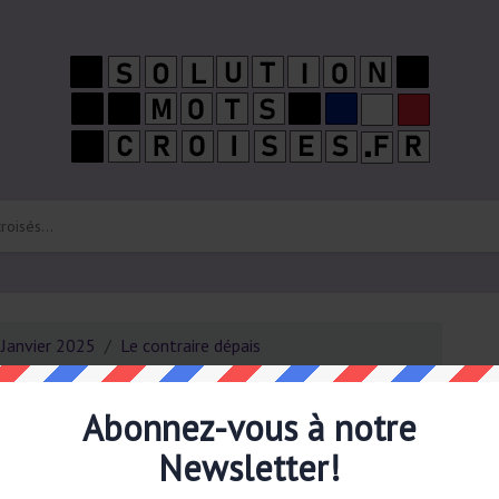
 Janvier 2025
Le contraire dépais
Ab
ré
e dépais CodyCross
Abonnez-vous à notre
boî
Newsletter!
 solution possible pour: Le contraire dépais mots
la dernière fois le
13 Janvier 2025 CodyCross Le Puzzle du