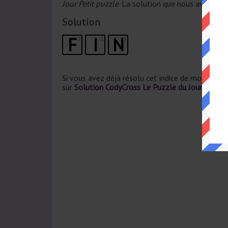
Jour Petit puzzle
. La solution que nous avons pou
Solution
F
I
N
1
2
3
Si vous avez déjà résolu cet indice de mots crois
sur
Solution CodyCross Le Puzzle du Jour Petit 