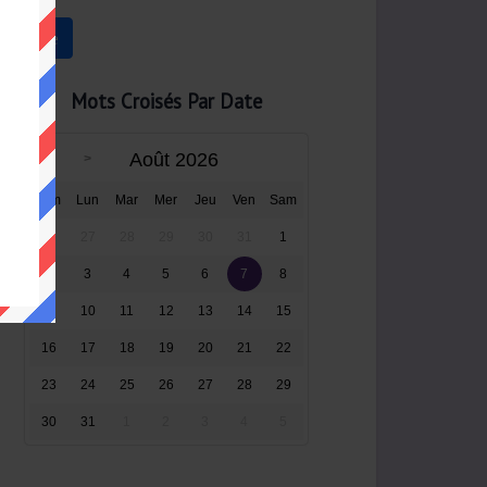
Mots Croisés Par Date
Août 2026
Dim
Lun
Mar
Mer
Jeu
Ven
Sam
26
27
28
29
30
31
1
2
3
4
5
6
7
8
9
10
11
12
13
14
15
16
17
18
19
20
21
22
23
24
25
26
27
28
29
30
31
1
2
3
4
5