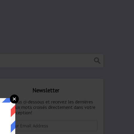
Newsletter
onnez-vous ci-dessous et recevez les dernières
ponses aux mots croisés directement dans votre
te de réception!