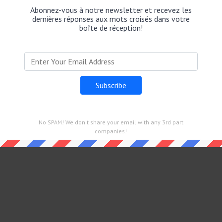
r Le contraire dépais a un total de of 3 lettres.
Abonnez-vous à notre newsletter et recevez les
dernières réponses aux mots croisés dans votre
boîte de réception!
és et que vous recherchez le poste principal, rendez-vous
13 Janvier 2025
No SPAM! We don't share your email with any 3rd part
companies!