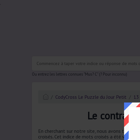
.
Ou entrez les lettres connues "Mus? C" (? Pour inconnu)
CodyCross Le Puzzle du Jour Petit
13
Le contrair
En cherchant sur notre site, nous avons trouvé 1
croisés
.
Cet indice de mots croisés a été vu pour 