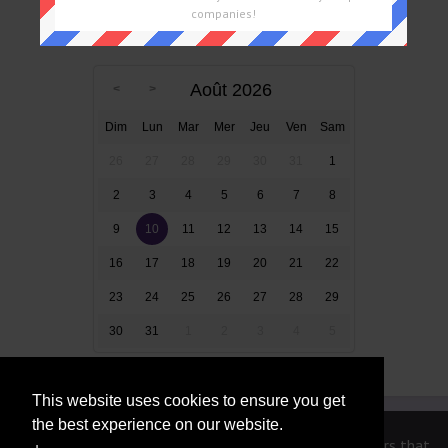
companies!
Mots Croisés Par Date
Août 2026
Dim
Lun
Mar
Mer
Jeu
Ven
Sam
26
27
28
29
30
31
1
2
3
4
5
6
7
8
9
10
11
12
13
14
15
16
17
18
19
20
21
22
23
24
25
26
27
28
29
30
31
1
2
3
4
5
This website uses cookies to ensure you get
the best experience on our website.
We are in no way affiliated or endorsed by the publishers that