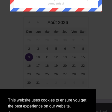
companies!
Mots Croisés Par Date
Août 2026
Dim
Lun
Mar
Mer
Jeu
Ven
Sam
26
27
28
29
30
31
1
2
3
4
5
6
7
8
9
10
11
12
13
14
15
16
17
18
19
20
21
22
23
24
25
26
27
28
29
30
31
1
2
3
4
5
This website uses cookies to ensure you get
the best experience on our website.
We are in no way affiliated or endorsed by the publishers that