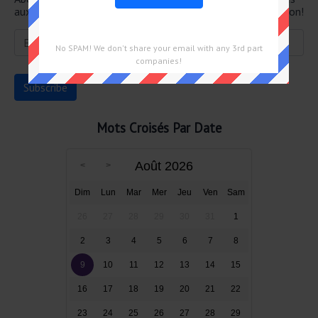
aux mots croisés directement dans votre boîte de réception!
No SPAM! We don't share your email with any 3rd part
companies!
Mots Croisés Par Date
Août 2026
Dim
Lun
Mar
Mer
Jeu
Ven
Sam
26
27
28
29
30
31
1
2
3
4
5
6
7
8
9
10
11
12
13
14
15
16
17
18
19
20
21
22
23
24
25
26
27
28
29