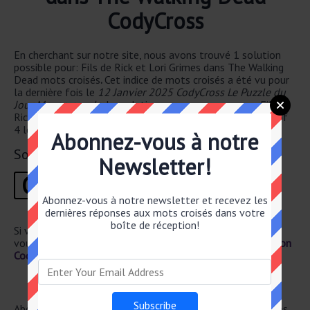
CodyCross
En cherchant sur notre site, nous avons trouvé 1 solution
possible pour: Fils de Rick et Lori Grimes dans The Walking
Dead mots croisés
.
Cet indice de mots croisés a été vu pour
la dernière fois le
12 Janvier 2025 CodyCross Le Puzzle du
Jour Moyen puzzle
. La solution que nous avons pour Fils de
Rick et Lori Grimes dans The Walking Dead a un total de of
4 lettres.
Abonnez-vous à notre
Solution
Newsletter!
C
A
R
L
1
2
3
4
Abonnez-vous à notre newsletter et recevez les
dernières réponses aux mots croisés dans votre
boîte de réception!
Si vous avez déjà résolu cet indice de mots croisés et que
vous recherchez le poste principal, rendez-vous sur
Solution
CodyCross Le Puzzle du Jour Moyen 12 Janvier 2025
Newsletter
Abonnez-vous ci-dessous et recevez les dernières réponses