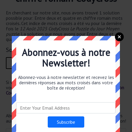
En cherchant sur notre site, nous avons trouvé 1 solution
possible pour: Entre deux et quatre en chiffre romain mots
croisés
.
Cet indice de mots croisés a été vu pour la dernière
fois le
12 Août 2025 CodyCross Le Puzzle du Jour Moyen
puzzle
. La solution que nous avons pour Entre deux et
quatre en chiffre romain a un total de of 3 lettres.
Solution
Abonnez-vous à notre
I
I
I
Newsletter!
1
2
3
Abonnez-vous à notre newsletter et recevez les
Si vous avez déjà résolu cet indice de mots croisés et que
dernières réponses aux mots croisés dans votre
vous recherchez le poste principal, rendez-vous sur
Solution
boîte de réception!
CodyCross Le Puzzle du Jour Moyen 12 Août 2025
Newsletter
Abonnez-vous ci-dessous et recevez les dernières réponses
aux mots croisés directement dans votre boîte de réception!