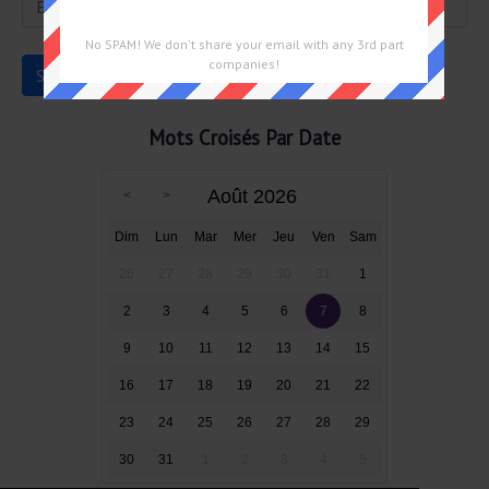
No SPAM! We don't share your email with any 3rd part
companies!
Mots Croisés Par Date
Août 2026
Dim
Lun
Mar
Mer
Jeu
Ven
Sam
26
27
28
29
30
31
1
2
3
4
5
6
7
8
9
10
11
12
13
14
15
16
17
18
19
20
21
22
23
24
25
26
27
28
29
30
31
1
2
3
4
5