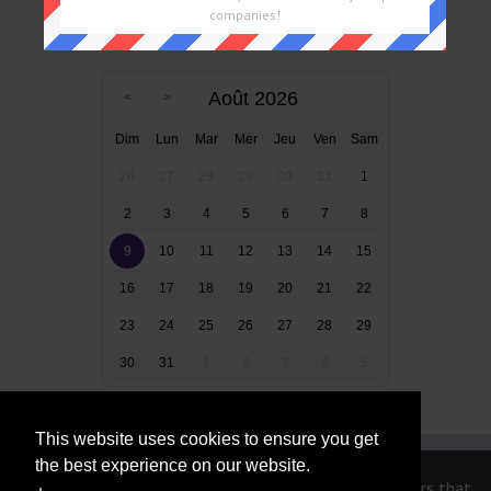
companies!
Mots Croisés Par Date
Août 2026
Dim
Lun
Mar
Mer
Jeu
Ven
Sam
26
27
28
29
30
31
1
2
3
4
5
6
7
8
9
10
11
12
13
14
15
16
17
18
19
20
21
22
23
24
25
26
27
28
29
30
31
1
2
3
4
5
This website uses cookies to ensure you get
the best experience on our website.
We are in no way affiliated or endorsed by the publishers that