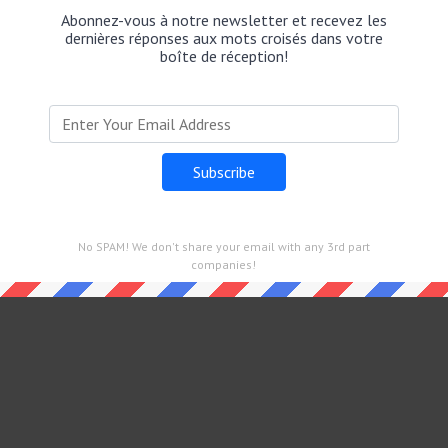
e a un total de of 9 lettres.
Abonnez-vous à notre newsletter et recevez les
dernières réponses aux mots croisés dans votre
boîte de réception!
T
O
8
9
és et que vous recherchez le poste principal, rendez-vous
No SPAM! We don't share your email with any 3rd part
companies!