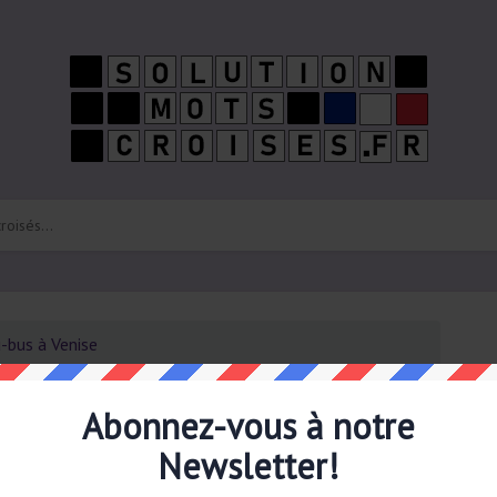
-bus à Venise
Ab
ré
Venise 7 Petits Mots
Abonnez-vous à notre
boî
Newsletter!
1 solution possible pour: Bateau-bus à Venise mots
la dernière fois le
24 Juin 2026 7 Petits Mots puzzle
. La