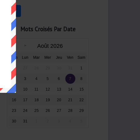
Mots Croisés Par Date
Août 2026
Dim
Lun
Mar
Mer
Jeu
Ven
Sam
26
27
28
29
30
31
1
2
3
4
5
6
7
8
9
10
11
12
13
14
15
16
17
18
19
20
21
22
23
24
25
26
27
28
29
30
31
1
2
3
4
5