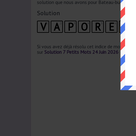
solution que nous avons pour Bateau-bus à Venis
Solution
V
A
P
O
R
E
T
1
2
3
4
5
6
7
Si vous avez déjà résolu cet indice de mots crois
sur
Solution 7 Petits Mots 24 Juin 2026