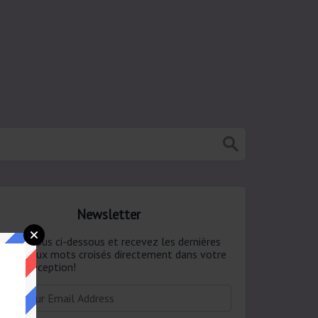
Newsletter
onnez-vous ci-dessous et recevez les dernières
ponses aux mots croisés directement dans votre
te de réception!