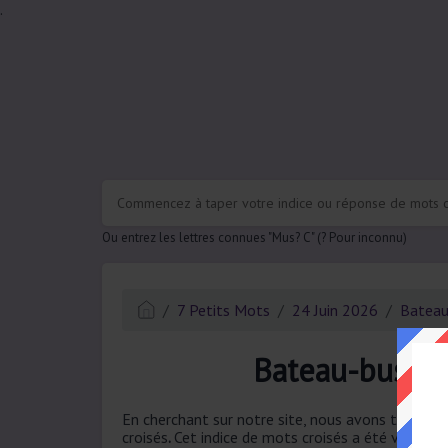
.
Ou entrez les lettres connues "Mus? C" (? Pour inconnu)
7 Petits Mots
24 Juin 2026
Bateau
Bateau-bus à 
En cherchant sur notre site, nous avons trouvé 
croisés
.
Cet indice de mots croisés a été vu pour 