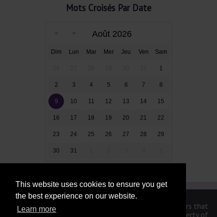
Mots Croisés Par Date
Août 2026
Dim
Lun
Mar
Mer
Jeu
Ven
Sam
26
27
28
29
30
31
1
2
3
4
5
6
7
8
9
10
11
12
13
14
15
16
17
18
19
20
21
22
23
24
25
26
27
28
29
30
31
1
2
3
4
5
This website uses cookies to ensure you get
the best experience on our website.
We are in no way affiliated or endorsed by the publishers that
Learn more
have created the games. All images and logos are property of