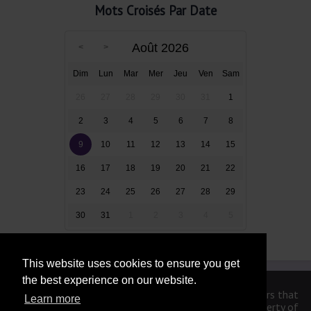
Mots Croisés Par Date
Août 2026
Dim
Lun
Mar
Mer
Jeu
Ven
Sam
26
27
28
29
30
31
1
2
3
4
5
6
7
8
9
10
11
12
13
14
15
16
17
18
19
20
21
22
23
24
25
26
27
28
29
30
31
1
2
3
4
5
This website uses cookies to ensure you get
the best experience on our website.
We are in no way affiliated or endorsed by the publishers that
Learn more
have created the games. All images and logos are property of