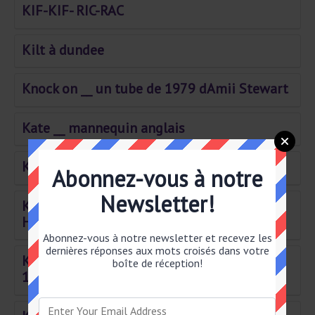
KIF-KIF- RIC-RAC
Kilt à dundee
Knock on __ un tube de 1979 dAmii Stewart
Kate __ mannequin anglais
Kitche– nettes
Abonnez-vous à notre
Newsletter!
Kid __ rappeur connu pour Pursuit of
Happiness
Abonnez-vous à notre newsletter et recevez les
dernières réponses aux mots croisés dans votre
Keyser criminel du film Usual Suspects en
boîte de réception!
1995