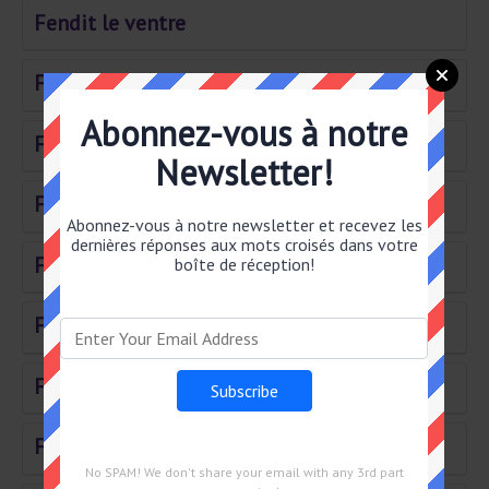
Fendit le ventre
FAIT LE LOIR OU LA MAR– MOTTE
Abonnez-vous à notre
Fripouille ou gouape
Newsletter!
Fait du bien avant de repartir
Abonnez-vous à notre newsletter et recevez les
dernières réponses aux mots croisés dans votre
Féru d'opéra
boîte de réception!
FERA DU TORT
Forment les proues
Finis par tout lâcher
No SPAM! We don't share your email with any 3rd part