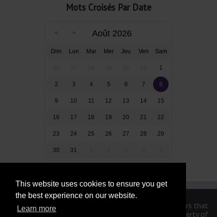
Mots Croisés Par Date
Août 2026
Dim
Lun
Mar
Mer
Jeu
Ven
Sam
26
27
28
29
30
31
1
2
3
4
5
6
7
8
9
10
11
12
13
14
15
16
17
18
19
20
21
22
23
24
25
26
27
28
29
30
31
1
2
3
4
5
This website uses cookies to ensure you get
the best experience on our website.
We are in no way affiliated or endorsed by the publishers that
Learn more
have created the games. All images and logos are property of