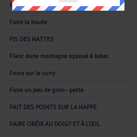
companies!
Fait gagner les tricheurs
Faire la bouée
FIS DES NATTES
Flanc dune montagne opposé à lubac
Force sur le curry
Faire un peu de grim– pette
FAIT DES POINTS SUR LA NAPPE
FAIRE OBÉIR AU DOIGT ET À L'ŒIL