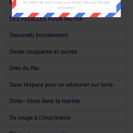
Devan– cer une menace
No SPAM! We don't share your email with any 3rd part
companies!
DES FEUILLES POUR NOTER
Descendu brutalement
Dorée croquante et sucrée
Dieu du feu
Dans l’espace pour se retrouver sur terre
Direc– tions dans la marine
Du rouge à l’imprimerie