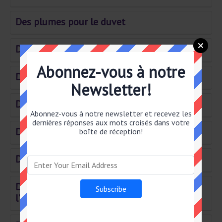
Des plumes pour le duvet
Donne de la couleur à la fièvre
Abonnez-vous à notre
D'un pays voisin
Newsletter!
DÉSIN– FECTÉS
Abonnez-vous à notre newsletter et recevez les
dernières réponses aux mots croisés dans votre
DUELLISTE À L'ARME BLANCHE
boîte de réception!
Désert en Egypte
Depuis longtemps à l’église maintenant à
l’écran